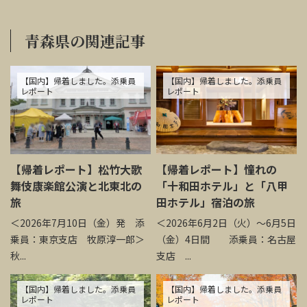
青森県の関連記事
【国内】帰着しました。添乗員
【国内】帰着しました。添乗員
レポート
レポート
【帰着レポート】松竹大歌
【帰着レポート】憧れの
舞伎康楽館公演と北東北の
「十和田ホテル」と「八甲
旅
田ホテル」宿泊の旅
＜2026年7月10日（金）発 添
＜2026年6月2日（火）～6月5日
乗員：東京支店 牧原淳一郎＞
（金）4日間 添乗員：名古屋
秋...
支店 ...
【国内】帰着しました。添乗員
【国内】帰着しました。添乗員
レポート
レポート