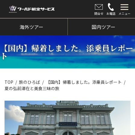
問合せ
お電話
メニュー
海外ツアー
海外ツアー
国内ツアー
国内ツアー
【国内】帰着しました。添乗員レポー
クルーズツアー
ト
ツアー催行状況
旅のひろば
TOP
旅のひろば
【国内】帰着しました。添乗員レポート
夏の弘前滞在と美食三昧の旅
イベント
新着情報
会社情報