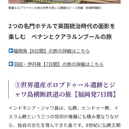
華麗なるプラナカンの美の世界を感じる繊細なビーズ刺繍（視察時撮影）
2つの名門ホテルで英国統治時代の面影を
楽しむ ペナンとクアラルンプールの旅
福岡発【6日間】の旅の詳細はこちら
羽田・伊丹発【7日間】の旅の詳細はこちら
③
世界遺産ボロブドゥール遺跡とジ
ャワ島横断鉄道の旅
【福岡発7日間】
インドネシア・ジャワ島は、仏教、ヒンドゥー教、イ
スラム教という三つの信仰が幾層にも積み重なりなが
ら、独自の文化を育んできた島です。8世紀に仏教王朝