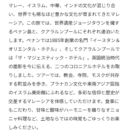
マレー、イスラム、中華、インドの文化が混じり合
い、世界でも稀なほど豊かな文化が育まれてきたマレ
ーシア。この旅では、世界遺産ジョージタウンを擁す
るペナン島と、クアラルンプールにそれぞれ連泊いた
します。ペナンでは1885年創業の名門「イースタン＆
オリエンタル・ホテル」、そしてクアラルンプールで
は「ザ・マジェスティック・ホテル」。英国統治時代
の面影を今に伝える、二つのコロニアルホテルをお取
りしました。ツアーでは、教会、寺院、モスクが共存
する町並みを歩き、プラナカン文化や東南アジア屈指
のイスラム美術館にふれるなど、多彩な信仰と歴史が
交差するマレーシアを体感していただけます。食事に
もこだわり、甘味と酸味がハーモニーを織りなすニョ
ニャ料理など、土地ならではの味覚もごゆっくりお楽
しみください。