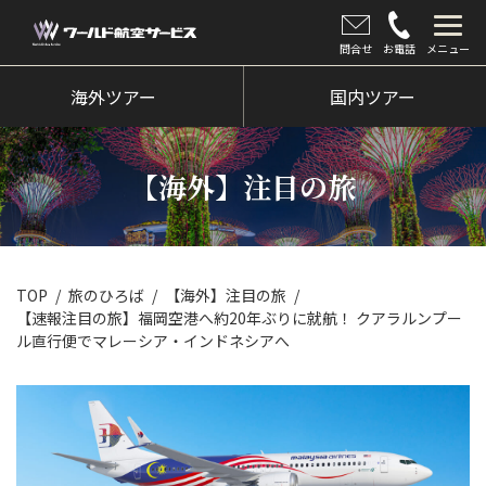
問合せ
お電話
メニュー
海外ツアー
海外ツアー
国内ツアー
国内ツアー
【海外】注目の旅
クルーズツアー
ツアー催行状況
旅のひろば
TOP
旅のひろば
【海外】注目の旅
【速報注目の旅】福岡空港へ約20年ぶりに就航！ クアラルンプー
イベント
ル直行便でマレーシア・インドネシアへ
新着情報
会社情報