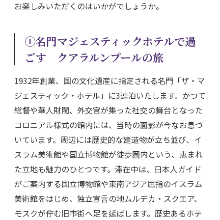
お楽しみいただくのはいかがでしょうか。
①
名門マジェスティックホテルで過
ごす クアラルンプールの旅
1932年創業、国の文化遺産に指定される名門「ザ・マ
ジェスティック・ホテル」に3連泊いたします。かつて
総督や華人財閥、外交官が集った社交の舞台となった
コロニアル様式の館内には、当時の面影が今なお息づ
いています。周辺には歴史的な建造物が立ち並び、イ
スラム美術館や国立博物館が徒歩圏内という、恵まれ
た立地も魅力のひとつです。滞在中は、日本人ガイド
がご案内する国立博物館や東南アジア屈指のイスラム
美術館をはじめ、独立宣言の地ムルデカ・スクエア、
モスクが佇む旧市街へ足を延ばします。歴史あるホテ