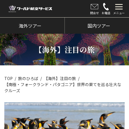
問合せ
お電話
メニュー
海外ツアー
海外ツアー
国内ツアー
国内ツアー
【海外】注目の旅
クルーズツアー
ツアー催行状況
旅のひろば
TOP
旅のひろば
【海外】注目の旅
【南極・フォークランド・パタゴニア】世界の果てを巡る壮大な
イベント
クルーズ
新着情報
会社情報