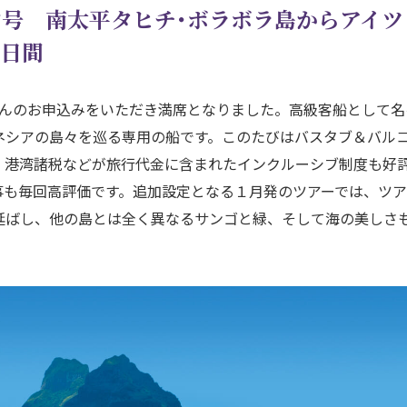
ン号 南太平タヒチ･ボラボラ島からアイツ
5日間
さんのお申込みをいただき満席となりました。高級客船として名
ネシアの島々を巡る専用の船です。このたびはバスタブ＆バル
、港湾諸税などが旅行代金に含まれたインクルーシブ制度も好
事も毎回高評価です。追加設定となる１月発のツアーでは、ツ
延ばし、他の島とは全く異なるサンゴと緑、そして海の美しさ