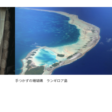
手つかずの珊瑚礁 ランギロア島