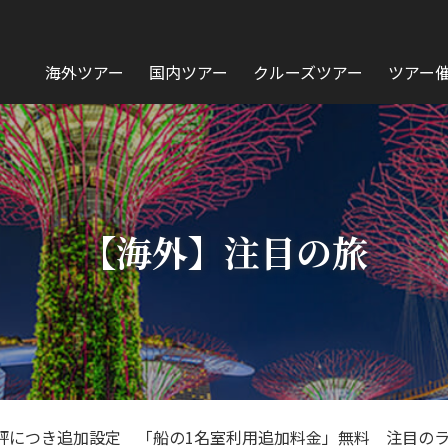
海外ツアー
国内ツアー
クルーズツアー
ツアー
【海外】注目の旅
評につき追加設定 「船の1名室利用追加料金」無料 注目の