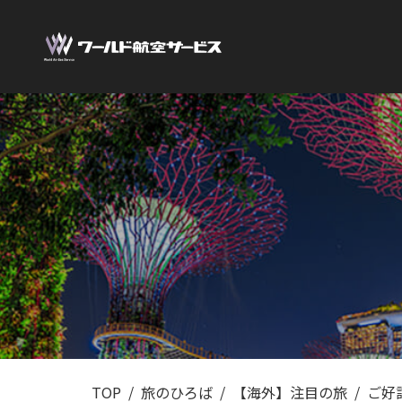
TOP
旅のひろば
【海外】注目の旅
ご好