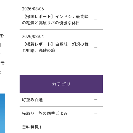
2026/08/05
【帰国レポート】インドシナ最高峰
の絶景と高原サパの優雅な休日
を
2026/08/04
コ
【帰着レポート】白鷺城 幻想の舞
と姫路、高砂の旅
評
アモ
も
カテゴリ
町並み百選
先取り 旅の四季ごよみ
美味発見！