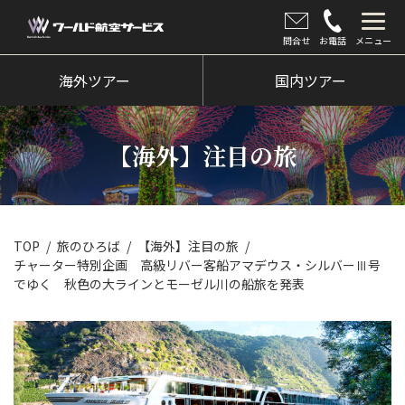
問合せ
お電話
メニュー
海外ツアー
海外ツアー
国内ツアー
国内ツアー
【海外】注目の旅
クルーズツアー
ツアー催行状況
旅のひろば
TOP
旅のひろば
【海外】注目の旅
チャーター特別企画 高級リバー客船アマデウス・シルバーⅢ号
イベント
でゆく 秋色の大ラインとモーゼル川の船旅を発表
新着情報
会社情報