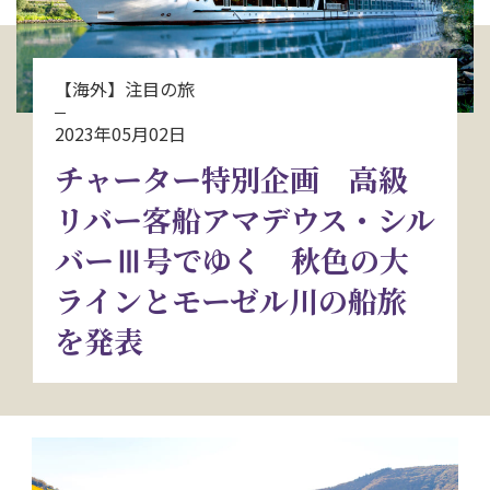
お問い合わせ
【海外】注目の旅
資料請求
2023年05月02日
チャーター特別企画 高級
電話にてお問い合わせ
リバー客船アマデウス・シル
バーⅢ号でゆく 秋色の大
検索
ラインとモーゼル川の船旅
を発表