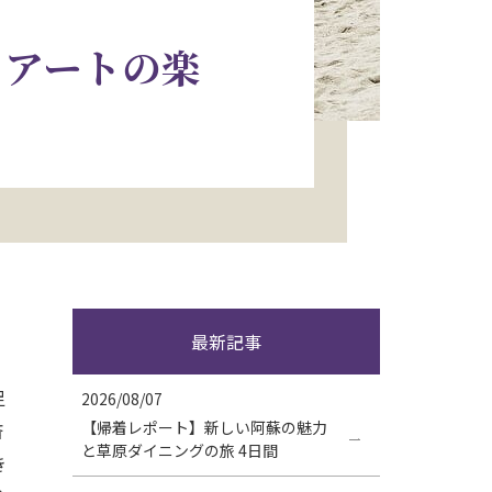
くアートの楽
最新記事
足
2026/08/07
【帰着レポート】新しい阿蘇の魅力
済
と草原ダイニングの旅 4日間
き