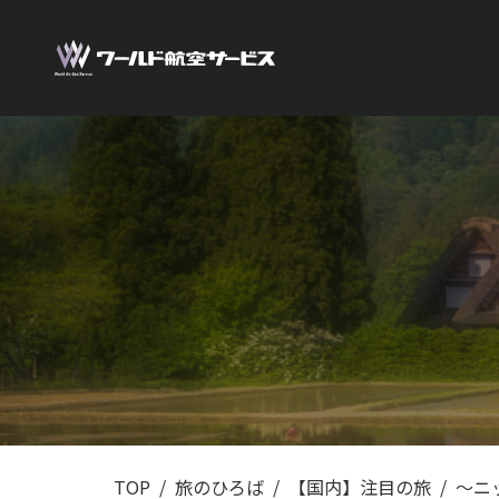
TOP
旅のひろば
【国内】注目の旅
～ニ