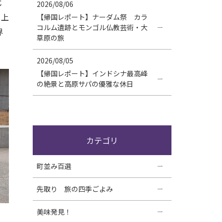
代
2026/08/06
り上
【帰国レポート】ナーダム祭 カラ
コルム遺跡とモンゴル仏教芸術・大
界
草原の旅
2026/08/05
【帰国レポート】インドシナ最高峰
の絶景と高原サパの優雅な休日
カテゴリ
町並み百選
先取り 旅の四季ごよみ
美味発見！