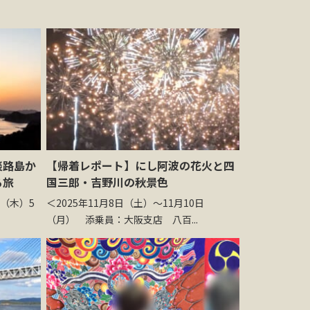
淡路島か
【帰着レポート】にし阿波の花火と四
る旅
国三郎・吉野川の秋景色
日（木）5
＜2025年11月8日（土）～11月10日
（月） 添乗員：大阪支店 八百...