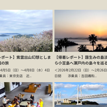
レポート】紫雲出山幻想としま
【帰着レポート】国生みの島
道の旅
ら小豆島へ瀬戸内の島々を巡
年4月5日（日）～4月8日（水）4日
＜2026年2月22日（日）～2月26
員：東京支店 近...
日間 添乗員：吉田義和...