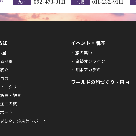
092-473-0111
011-232-9111
九州
札幌
ろば
イベント・講座
つ星
旅の集い
る風景
旅塾オンライン
旅立
知求アカデミー
百選
ワールドの旅づくり・国内
ィークリー
名景・絶景
注目の旅
ポート
ました。添乗員レポート