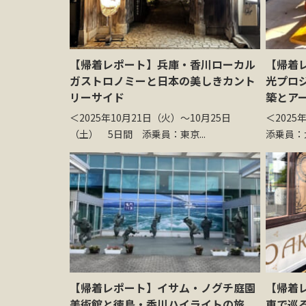
【帰着レポート】兵庫・香川ローカル
【帰着
ガストロノミーと日本の美しきカント
光プロジ
リーサイド
築とア
＜2025年10月21日（火）～10月25日
＜2025
（土） 5日間 添乗員：東京...
添乗員：大
【帰着レポート】イサム・ノグチ庭園
【帰着
美術館と徳島・香川ハイライトの旅
車で巡