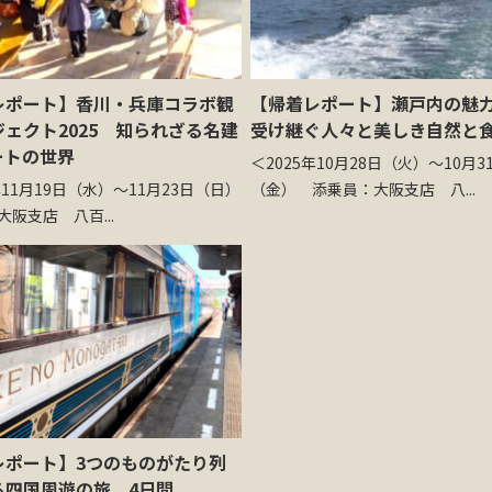
レポート】香川・兵庫コラボ観
【帰着レポート】瀬戸内の魅
ェクト2025 知られざる名建
受け継ぐ人々と美しき自然と
ートの世界
＜2025年10月28日（火）～10月3
年11月19日（水）～11月23日（日）
（金） 添乗員：大阪支店 八...
阪支店 八百...
レポート】3つのものがたり列
る四国周遊の旅 4日間