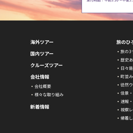
海外ツアー
旅のひ
旅の3
国内ツアー
歴史あ
クルーズツアー
日々是
会社情報
町並み
徒然ウ
会社概要
佳景・
様々な取り組み
速報・
新着情報
視察レ
帰着し