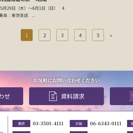
年5月29日（木）～6月1日（日） 4
員：東京支店 ...
1
2
3
4
5
»
お気軽にお問い合わせください
わせ
資料請求
03-3501-4111
06-6343-0111
東京
大阪
30