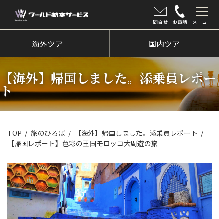
問合せ
お電話
メニュー
海外ツアー
海外ツアー
国内ツアー
国内ツアー
【海外】帰国しました。添乗員レポー
クルーズツアー
ト
ツアー催行状況
旅のひろば
TOP
旅のひろば
【海外】帰国しました。添乗員レポート
【帰国レポート】色彩の王国モロッコ大周遊の旅
イベント
新着情報
会社情報