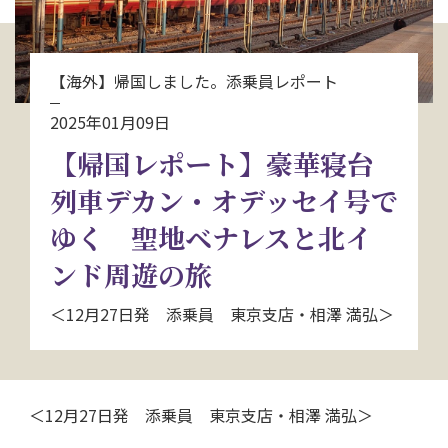
お問い合わせ
【海外】帰国しました。添乗員レポート
資料請求
2025年01月09日
【帰国レポート】豪華寝台
電話にてお問い合わせ
列車デカン・オデッセイ号で
ゆく 聖地ベナレスと北イ
検索
ンド周遊の旅
＜12月27日発 添乗員 東京支店・相澤 満弘＞
＜12月27日発 添乗員 東京支店・相澤 満弘＞