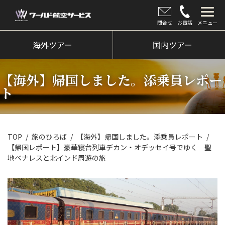
問合せ
お電話
メニュー
海外ツアー
海外ツアー
国内ツアー
国内ツアー
【海外】帰国しました。添乗員レポー
クルーズツアー
ト
ツアー催行状況
旅のひろば
TOP
旅のひろば
【海外】帰国しました。添乗員レポート
【帰国レポート】豪華寝台列車デカン・オデッセイ号でゆく 聖
イベント
地ベナレスと北インド周遊の旅
新着情報
会社情報