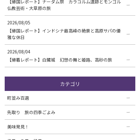
【帰国レポート】ナーダム祭 カラコルム遺跡とモンゴル
仏教芸術・大草原の旅
2026/08/05
【帰国レポート】インドシナ最高峰の絶景と高原サパの優
雅な休日
2026/08/04
【帰着レポート】白鷺城 幻想の舞と姫路、高砂の旅
カテゴリ
町並み百選
先取り 旅の四季ごよみ
美味発見！