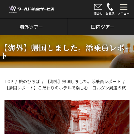
問合せ
お電話
メニュー
海外ツアー
海外ツアー
国内ツアー
国内ツアー
【海外】帰国しました。添乗員レポー
クルーズツアー
ト
ツアー催行状況
旅のひろば
TOP
旅のひろば
【海外】帰国しました。添乗員レポート
【帰国レポート】こだわりのホテルで楽しむ ヨルダン周遊の旅
イベント
新着情報
会社情報