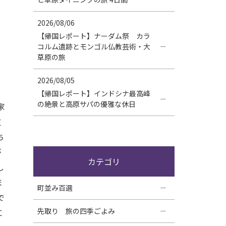
ア
2026/08/06
【帰国レポート】ナーダム祭 カラ
コルム遺跡とモンゴル仏教芸術・大
草原の旅
2026/08/05
【帰国レポート】インドシナ最高峰
の絶景と高原サパの優雅な休日
家
支
ち
が
カテゴリ
し
ま
町並み百選
で
先取り 旅の四季ごよみ
に