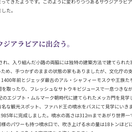
なってきたようです。このように変わりつつあるサウジアラビ
ました。
ウジアラビアに出会う。
をされ、入り組んだ小路の両脇には独特の建築方法で建てられた
いため、手つかずのままの状態の家もありましたが、文化庁の
1400年前とジェッダ最古のアル・シャフィーモスクや王族た
間を取ったり、フレッシュなサトウキビジュースで一息つきな
紀のエジプト・ムルマーク朝時代に建てられたメッカ門を見学
有名な観光スポット、ファハド王の噴水をバスにて見学にいき
1985年に完成しました。噴水の高さは312ⅿまであがり世界一
様のパワーも持つ噴水口で、吹き上げる水の量は18トンほど