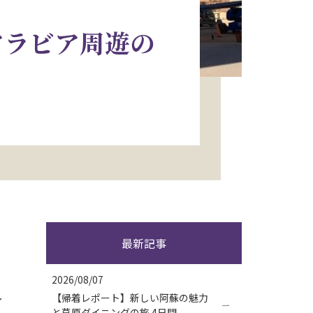
アラビア周遊の
最新記事
、
2026/08/07
し
【帰着レポート】新しい阿蘇の魅力
と草原ダイニングの旅 4日間