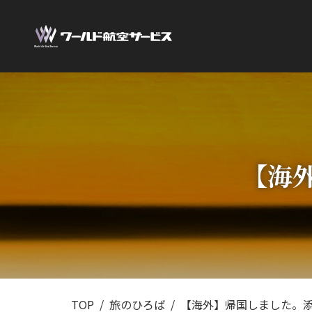
【海
TOP
旅のひろば
【海外】帰国しました。