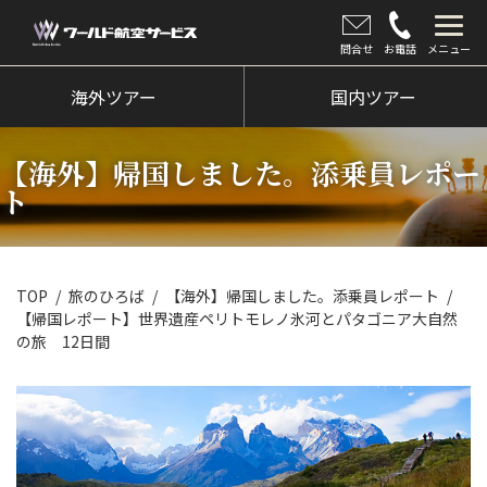
問合せ
お電話
メニュー
海外ツアー
海外ツアー
国内ツアー
国内ツアー
【海外】帰国しました。添乗員レポー
クルーズツアー
ト
ツアー催行状況
旅のひろば
TOP
旅のひろば
【海外】帰国しました。添乗員レポート
【帰国レポート】世界遺産ペリトモレノ氷河とパタゴニア大自然
イベント
の旅 12日間
新着情報
会社情報