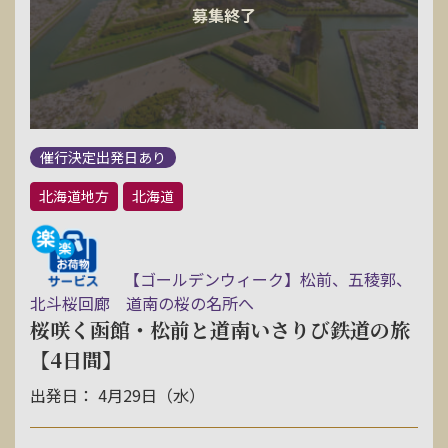
お問い合わせ
資料請求
催行決定出発日あり
電話にてお問い合わせ
北海道地方
北海道
検索
【ゴールデンウィーク】松前、五稜郭、
北斗桜回廊 道南の桜の名所へ
桜咲く函館・松前と道南いさりび鉄道の旅
【4日間】
出発日： 4月29日（水）