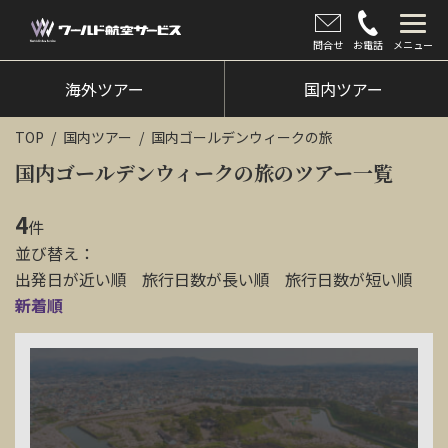
問合せ
お電話
メニュー
海外ツアー
海外ツアー
国内ツアー
国内ツアー
TOP
国内ツアー
国内ゴールデンウィークの旅
クルーズツアー
国内ゴールデンウィークの旅のツアー一覧
ツアー催行状況
4
件
並び替え：
旅のひろば
出発日が近い順
旅行日数が長い順
旅行日数が短い順
イベント
新着順
新着情報
会社情報