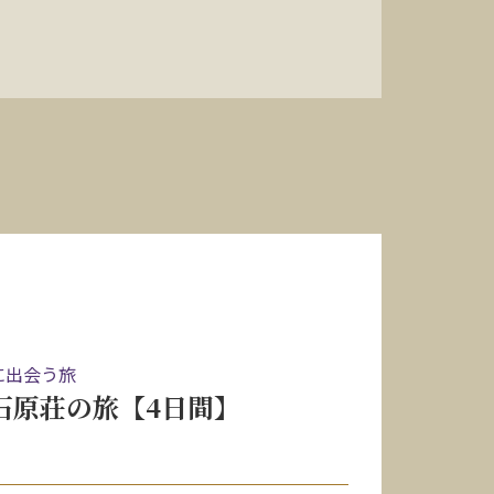
に出会う旅
と妙見石原荘の旅【4日間】