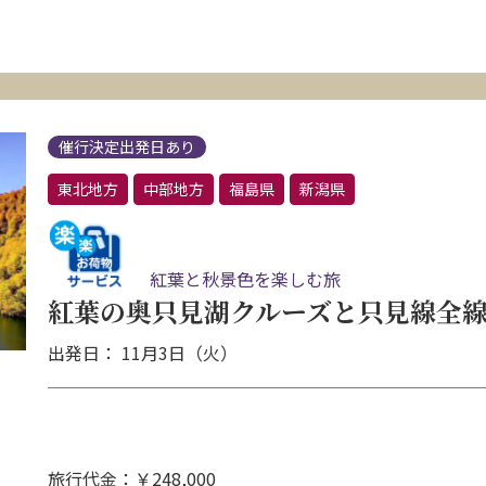
催行決定出発日あり
東北地方
中部地方
福島県
新潟県
紅葉と秋景色を楽しむ旅
紅葉の奥只見湖クルーズと只見線全線
出発日： 11月3日（火）
旅行代金：￥248,000