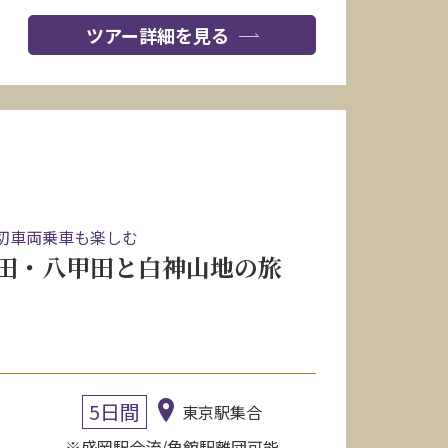
ツアー詳細を見る
切車両乗車も楽しむ
田・八甲田と白神山地の旅
5日間
東京駅集合
※盛岡駅合流/角館駅離団可能