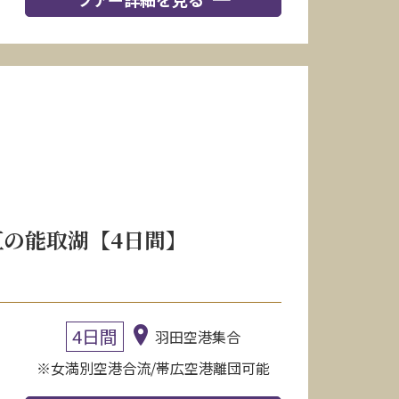
の能取湖【4日間】
4日間
羽田空港集合
※女満別空港合流/帯広空港離団可能