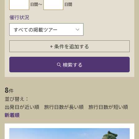
日間〜
日間
お問い合わせ
催行状況
資料請求
+ 条件を追加する
電話にてお問い合わせ
検索する
検索
8
件
並び替え：
出発日が近い順
旅行日数が長い順
旅行日数が短い順
新着順