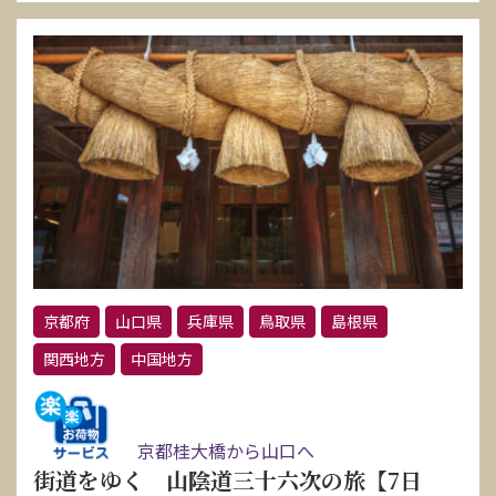
京都府
山口県
兵庫県
鳥取県
島根県
関西地方
中国地方
京都桂大橋から山口へ
街道をゆく 山陰道三十六次の旅【7日