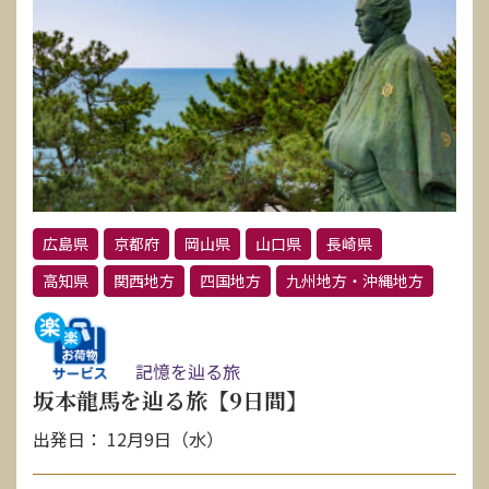
広島県
京都府
岡山県
山口県
長崎県
高知県
関西地方
四国地方
九州地方・沖縄地方
記憶を辿る旅
坂本龍馬を辿る旅【9日間】
出発日： 12月9日（水）