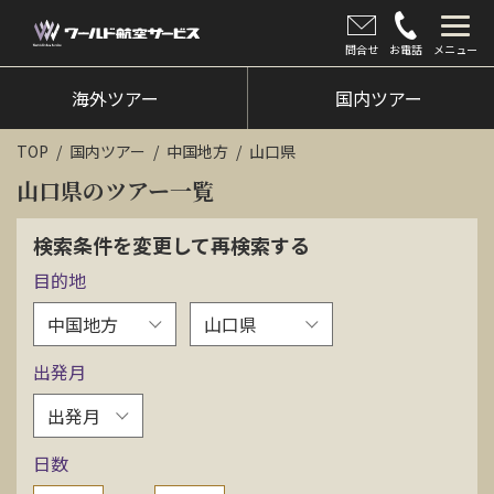
問合せ
お電話
メニュー
海外ツアー
海外ツアー
国内ツアー
国内ツアー
TOP
国内ツアー
中国地方
山口県
クルーズツアー
山口県のツアー一覧
ツアー催行状況
検索条件を変更して再検索する
目的地
旅のひろば
イベント
出発月
新着情報
会社情報
日数