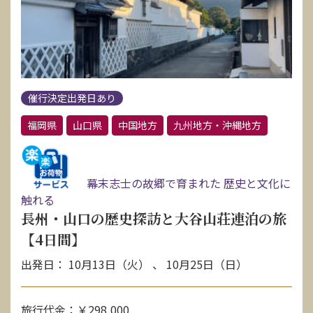
催行決定出発日あり
福岡県
山口県
中国地方
九州地方・沖縄地方
幕末志士の故郷で育まれた 歴史と文化に
触れる
長州・山口の歴史探訪と大谷山荘連泊の旅
【4日間】
出発日： 10月13日（火） 、 10月25日（日）
旅行代金：￥298,000