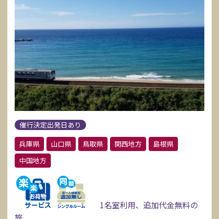
催行決定出発日あり
兵庫県
山口県
鳥取県
関西地方
島根県
中国地方
1名室利用、追加代金無料の
旅