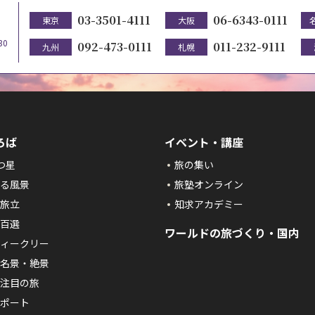
03-3501-4111
06-6343-0111
東京
大阪
30
092-473-0111
011-232-9111
九州
札幌
ろば
イベント・講座
つ星
旅の集い
る風景
旅塾オンライン
旅立
知求アカデミー
百選
ワールドの旅づくり・国内
ィークリー
名景・絶景
注目の旅
ポート