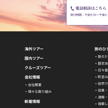
電話相談はこちら
受付時間：午前9:30～午後5:
海外ツアー
旅のひ
旅の3
国内ツアー
歴史あ
クルーズツアー
日々是
会社情報
町並み
徒然ウ
会社概要
佳景・
様々な取り組み
速報・
新着情報
視察レ