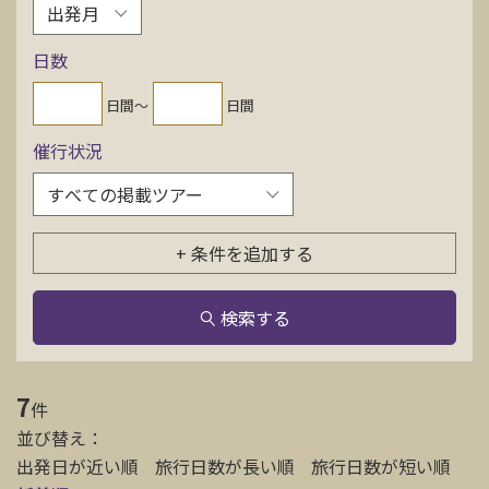
お問い合わせ
日数
資料請求
日間〜
日間
催行状況
電話にてお問い合わせ
+ 条件を追加する
検索
検索する
7
件
並び替え：
出発日が近い順
旅行日数が長い順
旅行日数が短い順