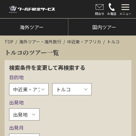
問合せ
お電話
メニュー
海外ツアー
海外ツアー
国内ツアー
国内ツアー
TOP
海外ツアー・海外旅行
中近東・アフリカ
トルコ
クルーズツアー
トルコのツアー一覧
ツアー催行状況
検索条件を変更して再検索する
目的地
旅のひろば
イベント
出発地
新着情報
会社情報
出発月