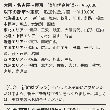
大阪・名古屋〜東京
追加代金片道･･･￥5,000
以下の都市〜東京
追加代金片道･･･￥10,000
北海道エリア
･･･新千歳、稚内、紋別、旭川、釧路、根室
中標津、帯広、女満別、函館
東北エリア
･･･青森、三沢、秋田、大館能代、山形、庄内
北陸・中部エリア
･･･小松、富山、能登
近畿エリア
･･･神戸、南紀白浜
中国エリア
･･･岡山、広島、山口宇部、出雲、米子、鳥
取、萩・石見、岩国
四国エリア
･･･徳島、高松、松山、高知
九州エリア
･･･福岡、北九州、佐賀、大分、長崎、熊本、
宮崎、鹿児島
【仙台 新幹線プラン】
仙台よりお気軽にご参加いた
だけるよう、新たに新幹線プランをつくりました。詳しく
は、東京支店へお問合せください。
【仙台/東京】仙台新幹線セットプラン
･･･おひとり