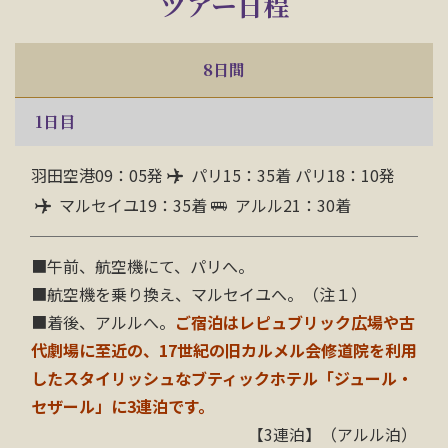
ツアー日程
8日間
1
日目
羽田空港09：05発
パリ15：35着 パリ18：10発
マルセイユ19：35着
アルル21：30着
■午前、航空機にて、パリへ。
■航空機を乗り換え、マルセイユへ。（注１）
■着後、アルルへ。
ご宿泊はレピュブリック広場や古
代劇場に至近の、17世紀の旧カルメル会修道院を利用
したスタイリッシュなブティックホテル「ジュール・
セザール」に3連泊です。
【3連泊】（アルル泊）