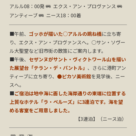
アルル08：00発
エクス・アン・プロヴァンス
アンティーブ
ニース18：00着
■午前、
ゴッホが描いた○アルルの跳ね橋
に立ち寄
り、エクス・アン・プロヴァンスへ。○サン・ソヴー
ル大聖堂など旧市街の散策にご案内します。
■午後、
セザンヌがサント・ヴィクトワール山を描い
た展望台「テラン・デ・パントル」
、さらに港町アン
ティーブに立ち寄り、
●ピカソ美術館
を見学後、ニー
スへ。
■
ご宿泊は地中海に面した海岸通りの東端に位置する
上質なホテル「ラ・ペルーズ」に3連泊です。海を望
める客室をご用意しました。
【3連泊】（ニース泊）