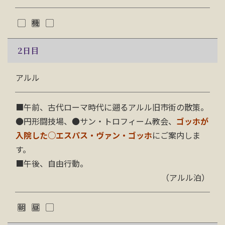
2
日目
アルル
■午前、古代ローマ時代に遡るアルル旧市街の散策。
●円形闘技場、●サン・トロフィーム教会、
ゴッホが
入院した○エスパス・ヴァン・ゴッホ
にご案内しま
す。
■午後、自由行動。
（アルル泊）