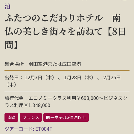
泊
お問い合わせ
ふたつのこだわりホテル 南
資料請求
仏の美しき街々を訪ねて【8日
間】
電話にてお問い合わせ
集合場所：羽田空港または成田空港
検索
出発日： 12月3日（木） 、 1月28日（木） 、 2月25日
（木）
旅行代金：エコノミークラス利用￥698,000〜ビジネスク
ラス利用￥1,348,000
南欧
フランス
同一ホテル3連泊以上
ツアーコード: ET084T