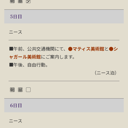
5
日目
ニース
■午前、公共交通機関にて、
●マティス美術館
と
●シ
ャガール美術館
にご案内します。
■午後、自由行動。
（ニース泊）
6
日目
ニース