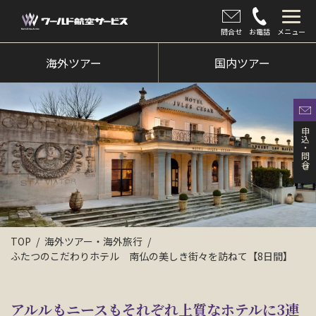
問合せ
お電話
メニュー
海外ツアー
海外ツアー
国内ツアー
国内ツアー
クルーズツアー
申込・問合せ
ツアー催行状況
旅のひろば
イベント
TOP
海外ツアー・海外旅行
新着情報
ふたつのこだわりホテル 南仏の美しき街々を訪ねて【8日間】
会社情報
アルルもニースもそれぞれ上質なホテルに3連