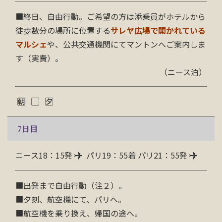
■終日、自由行動。ご希望の方は添乗員がホテルから
徒歩数分の場所に位置する
サレヤ広場で開かれている
マルシェ
や、公共交通機関にてマントンへご案内しま
す（実費）。
（ニース泊）
7
日目
ニース18：15発
パリ19：55着 パリ21：55発
■出発まで自由行動（注２）。
■夕刻、航空機にて、パリへ。
■航空機を乗り換え、帰国の途へ。