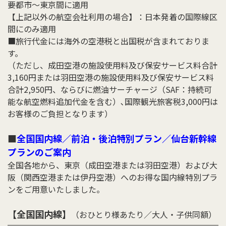
要都市～東京間に適用
【上記以外の航空会社利用の場合】：日本発着の国際線区
間にのみ適用
■旅行代金には海外の空港税と出国税が含まれておりま
す。
（ただし、成田空港の施設使用料及び保安サービス料合計
3,160円または羽田空港の施設使用料及び保安サービス料
合計2,950円、ならびに燃油サーチャージ（SAF：持続可
能な航空燃料追加代金を含む）､国際観光旅客税3,000円は
お客様のご負担となります）
■
全国国内線／前泊・後泊特別プラン／仙台新幹線
プランのご案内
全国各地から、東京（成田空港または羽田空港）および大
阪（関西空港または伊丹空港）へのお得な国内線特別プラ
ンをご用意いたしました。
【全国国内線】
（おひとり様あたり／大人・子供同額）