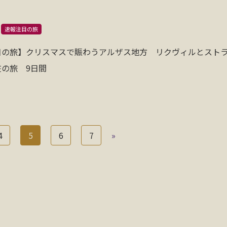
速報注目の旅
目の旅】クリスマスで賑わうアルザス地方 リクヴィルとスト
の旅 9日間
4
5
6
7
»