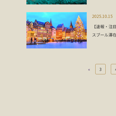
2025.10.15
【速報・注
スブール滞在
«
3