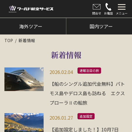
問合せ
お電話
メニュー
海外ツアー
海外ツアー
国内ツアー
国内ツアー
TOP
新着情報
クルーズツアー
新着情報
ツアー催行状況
速報注目の旅
2026.02.04
旅のひろば
【船のシングル追加代金無料】パト
イベント
モス島やデロス島も訪ねる エクス
プローラⅡの船旅
新着情報
会社情報
追加設定
2026.01.27
【追加設定しました！】10月7日