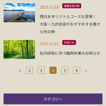
速報注目の旅
2025.12.18
西日本オリジナルコースも登場！
大阪・九州支店がおすすめする春か
ら秋の旅
お知らせ
2025.12.15
社内研修に伴う臨時休業のお知らせ
«
2
3
4
5
6
»
カテゴリー