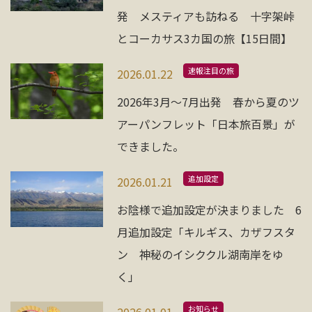
お問い合わせ
発 メスティアも訪ねる 十字架峠
とコーカサス3カ国の旅【15日間】
資料請求
速報注目の旅
2026.01.22
2026年3月〜7月出発 春から夏のツ
電話にてお問い合わせ
アーパンフレット「日本旅百景」が
できました。
検索
追加設定
2026.01.21
お陰様で追加設定が決まりました 6
月追加設定「キルギス、カザフスタ
ン 神秘のイシククル湖南岸をゆ
く」
お知らせ
2026.01.01