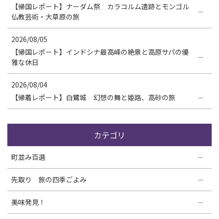
【帰国レポート】ナーダム祭 カラコルム遺跡とモンゴル
仏教芸術・大草原の旅
2026/08/05
【帰国レポート】インドシナ最高峰の絶景と高原サパの優
雅な休日
2026/08/04
【帰着レポート】白鷺城 幻想の舞と姫路、高砂の旅
カテゴリ
町並み百選
先取り 旅の四季ごよみ
美味発見！