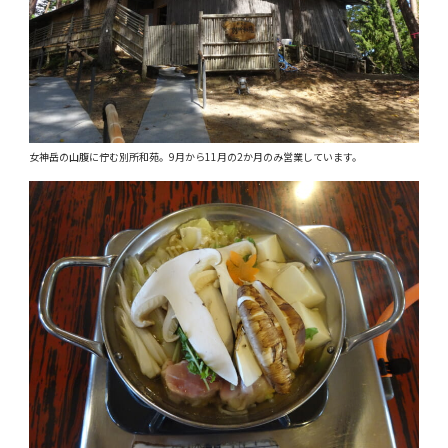
女神岳の山腹に佇む別所和苑。9月から11月の2か月のみ営業しています。