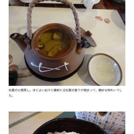
松茸の土瓶蒸し。ほどよい出汁と馥郁たる松茸の香りが相まって、絶妙な味わいでし
た。