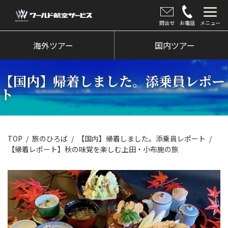
問合せ
お電話
メニュー
海外ツアー
海外ツアー
国内ツアー
国内ツアー
【国内】帰着しました。添乗員レポー
クルーズツアー
ト
ツアー催行状況
旅のひろば
TOP
旅のひろば
【国内】帰着しました。添乗員レポート
【帰着レポート】秋の味覚を楽しむ上田・小布施の旅
イベント
新着情報
会社情報