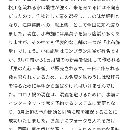
松川を流れる水は酸性が強く、米を育てるには不向き
だったので、作物として栗を選択し、この味が評判と
なり、江戸幕府への「献上栗」として全国に知れ渡り
ました。現在、小布施には栗菓子を扱う店舗が多くあ
りますが、その中でも代表的な店舗の一つが「小布施
堂」でしょう。小布施堂はモンブラン朱雀が有名です
が、9月中旬から1ヵ月間のみ新栗を使用して作られる
「栗の点心・朱雀」が販売されます。一日に作られる
数も限られているため、この名菓を味わうには整理券
を得るために早朝から並ばなければいけませんでし
た。コロナ禍の現在は、混雑を避けるために、事前に
インターネットで席を予約するシステムに変更とな
り、8月上旬の予約開始と同時に席を確保することに
成功いたしました。お菓子にフォークを入れるだけ
で、周囲に栗の香りが漂い、口に入れると豊かな風味