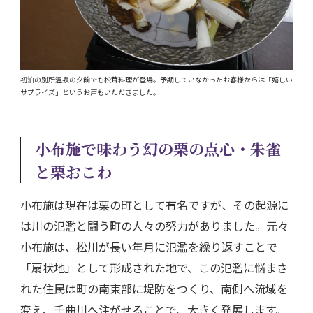
初泊の別所温泉の夕餉でも松茸料理が登場。予期していなかったお客様からは「嬉しい
サプライズ」というお声もいただきました。
小布施で味わう幻の栗の点心・朱雀
と栗おこわ
小布施は現在は栗の町として有名ですが、その起源に
は川の氾濫と闘う町の人々の努力がありました。元々
小布施は、松川が長い年月に氾濫を繰り返すことで
「扇状地」として形成された地で、この氾濫に悩まさ
れた住民は町の南東部に堤防をつくり、南側へ流域を
変え、千曲川へ注がせることで、大きく発展します。