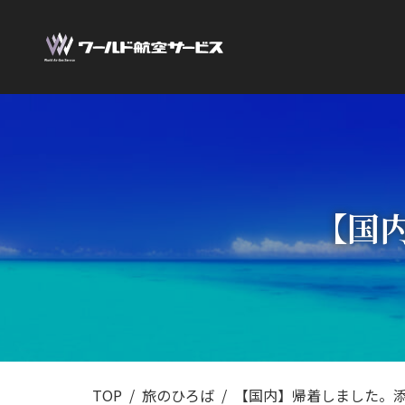
【国
TOP
旅のひろば
【国内】帰着しました。