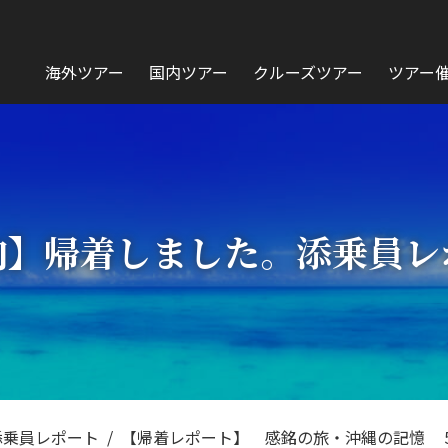
海外ツアー
国内ツアー
クルーズツアー
ツアー
内】帰着しました。添乗員レ
添乗員レポート
【帰着レポート】 感銘の旅・沖縄の記憶