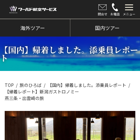
問合せ
お電話
メニュー
海外ツアー
海外ツアー
国内ツアー
国内ツアー
【国内】帰着しました。添乗員レポー
クルーズツアー
ト
ツアー催行状況
旅のひろば
TOP
旅のひろば
【国内】帰着しました。添乗員レポート
【帰着レポート】新潟ガストロノミー
イベント
燕三条・出雲崎の旅
新着情報
会社情報