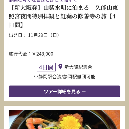
【新大阪発】山紫水明に泊まる 久能山東
照宮夜間特別拝観と紅葉の修善寺の旅【4
日間】
出発日： 11月29日（日）
旅行代金：￥248,000
4日間
新大阪駅集合
※静岡駅合流/静岡駅離団可能
ツアー詳細を見る