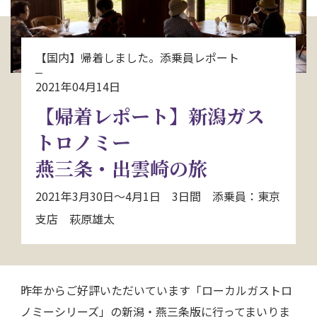
お問い合わせ
【国内】帰着しました。添乗員レポート
資料請求
2021年04月14日
【帰着レポート】新潟ガス
電話にてお問い合わせ
トロノミー
燕三条・出雲崎の旅
検索
2021年3月30日～4月1日 3日間 添乗員：東京
支店 萩原雄太
昨年からご好評いただいています「ローカルガストロ
ノミーシリーズ」の新潟・燕三条版に行ってまいりま