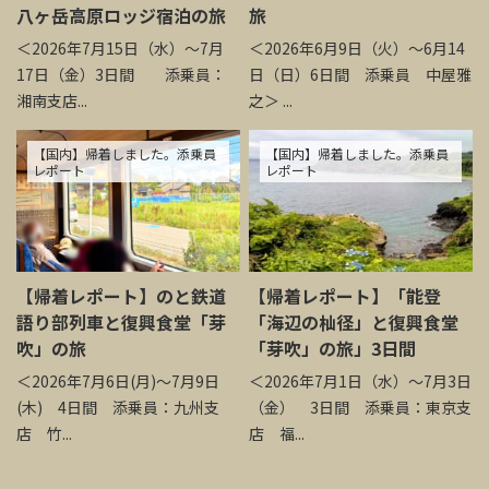
八ヶ岳高原ロッジ宿泊の旅
旅
＜2026年7月15日（水）～7月
＜2026年6月9日（火）～6月14
17日（金）3日間 添乗員：
日（日）6日間 添乗員 中屋雅
湘南支店...
之＞ ...
【国内】帰着しました。添乗員
【国内】帰着しました。添乗員
レポート
レポート
【帰着レポート】のと鉄道
【帰着レポート】「能登
語り部列車と復興食堂「芽
「海辺の杣径」と復興食堂
吹」の旅
「芽吹」の旅」3日間
＜2026年7月6日(月)～7月9日
＜2026年7月1日（水）～7月3日
(木) 4日間 添乗員：九州支
（金） 3日間 添乗員：東京支
店 竹...
店 福...