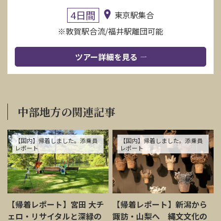
4日間
東京駅集合
※敦賀駅合流/福井駅離団可能
ツアー詳細を見る
中部地方の関連記事
【国内】帰着しました。添乗員
【国内】帰着しました。添乗員
レポート
レポート
【帰着レポート】宮田 大チ
【帰着レポート】新潟から
ェロ・リサイタルと深緑の
諏訪・山梨へ 縄文文化の