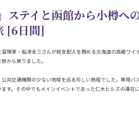
」ステイと函館から小樽へ
旅 [6日間]
冒険家・船津圭三さんが総支配人を務める北海道の高級ワイ
な旅から戻りました。
公共交通機関の少ない地域を巡る珍しい旅程でした。専用バ
います。その中でもメインイベントであった仁木ヒルズの滞在