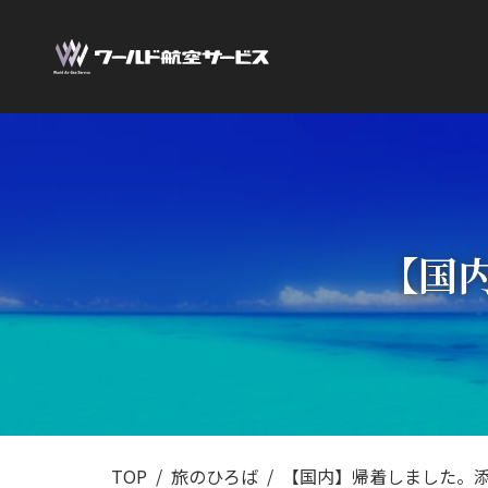
【国
TOP
旅のひろば
【国内】帰着しました。