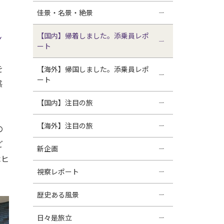
佳景・名景・絶景
し
【国内】帰着しました。添乗員レポ
ート
を
【海外】帰国しました。添乗員レポ
ート
感
【国内】注目の旅
【海外】注目の旅
の
ど
新企画
木ヒ
視察レポート
歴史ある風景
日々是旅立