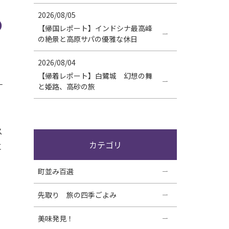
2026/08/05
の
【帰国レポート】インドシナ最高峰
の絶景と高原サパの優雅な休日
2026/08/04
【帰着レポート】白鷺城 幻想の舞
ナ
と姫路、高砂の旅
ス
カテゴリ
に
町並み百選
先取り 旅の四季ごよみ
美味発見！