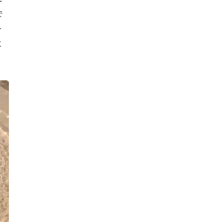
で
ー
と