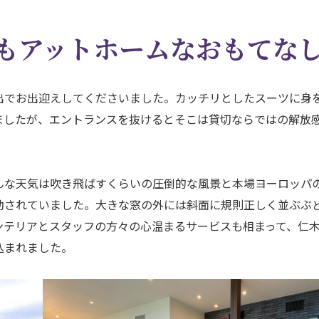
もアットホームなおもてな
でお出迎えしてくださいました。カッチリとしたスーツに身
ましたが、エントランスを抜けるとそこは貸切ならではの解放
な天気は吹き飛ばすくらいの圧倒的な風景と本場ヨーロッパ
動されていました。大きな窓の外には斜面に規則正しく並ぶぶ
ンテリアとスタッフの方々の心温まるサービスも相まって、仁
込まれました。