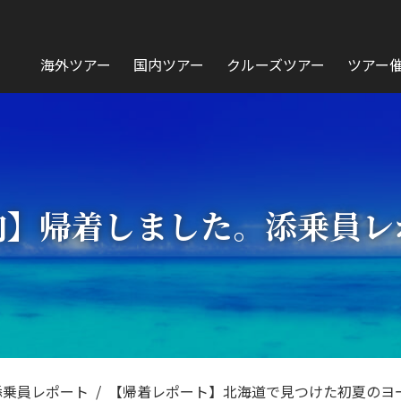
海外ツアー
国内ツアー
クルーズツアー
ツアー
内】帰着しました。添乗員レ
添乗員レポート
【帰着レポート】北海道で見つけた初夏のヨ