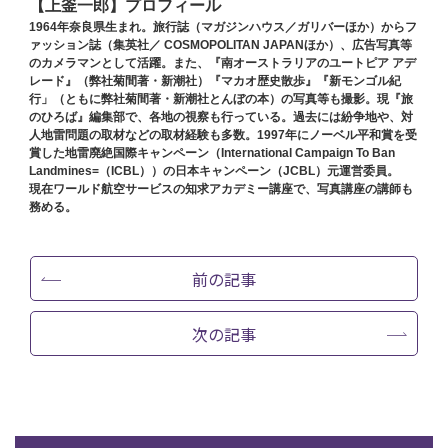
【上釜一郎】プロフィール
1964年奈良県生まれ。旅行誌（マガジンハウス／ガリバーほか）からフ
ァッション誌（集英社／ COSMOPOLITAN JAPANほか）、広告写真等
のカメラマンとして活躍。また、『南オーストラリアのユートピア アデ
レード』（弊社菊間著・新潮社）『マカオ歴史散歩』『新モンゴル紀
行」（ともに弊社菊間著・新潮社とんぼの本）の写真等も撮影。現『旅
のひろば』編集部で、各地の視察も行っている。過去には紛争地や、対
人地雷問題の取材などの取材経験も多数。1997年にノーベル平和賞を受
賞した地雷廃絶国際キャンペーン（International Campaign To Ban
Landmines=（ICBL））の日本キャンペーン（JCBL）元運営委員。
現在ワールド航空サービスの知求アカデミー講座で、写真講座の講師も
務める。
前の記事
次の記事