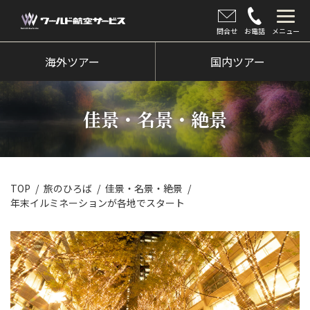
問合せ
お電話
メニュー
海外ツアー
海外ツアー
国内ツアー
国内ツアー
佳景・名景・絶景
クルーズツアー
ツアー催行状況
旅のひろば
TOP
旅のひろば
佳景・名景・絶景
年末イルミネーションが各地でスタート
イベント
新着情報
会社情報