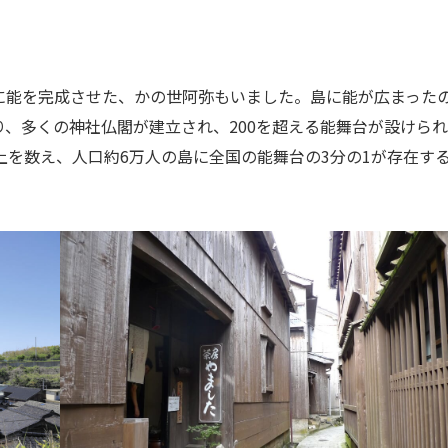
に能を完成させた、かの世阿弥もいました。島に能が広まった
、多くの神社仏閣が建立され、200を超える能舞台が設けら
上を数え、人口約6万人の島に全国の能舞台の3分の1が存在す