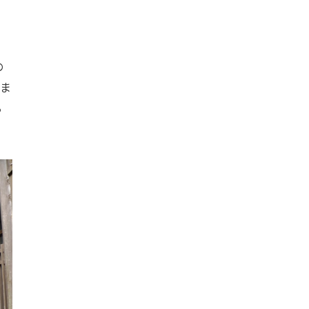
の
れま
る