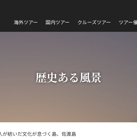
海外ツアー
国内ツアー
クルーズツアー
ツアー
歴史ある風景
人が紡いだ文化が息づく島、佐渡島