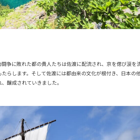
力闘争に敗れた都の貴人たちは佐渡に配流され、京を偲び涙を
もたらします。そして佐渡には都由来の文化が根付き、日本の
れ、醸成されていきました。