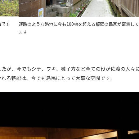
落です
迷路のような路地に今も100棟を超える板壁の民家が密集し
ます
したが、今でもシテ、ワキ、囃子方など全ての役が佐渡の人々
かれる薪能は、今でも島民にとって大事な空間です。