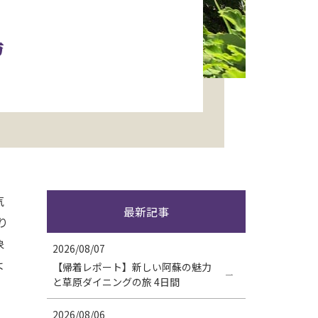
島
気
最新記事
り
象
2026/08/07
よ
【帰着レポート】新しい阿蘇の魅力
と草原ダイニングの旅 4日間
2026/08/06