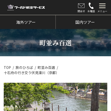
問合せ
お電話
メニュー
海外ツアー
海外ツアー
国内ツアー
国内ツアー
町並み百選
クルーズツアー
ツアー催行状況
旅のひろば
TOP
旅のひろば
町並み百選
十石舟の行き交う伏見濠川（京都）
イベント
新着情報
会社情報