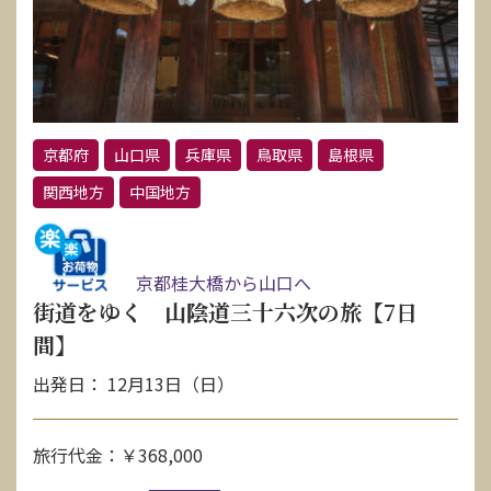
京都府
山口県
兵庫県
鳥取県
島根県
関西地方
中国地方
京都桂大橋から山口へ
街道をゆく 山陰道三十六次の旅【7日
間】
出発日： 12月13日（日）
旅行代金：￥368,000