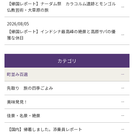
【帰国レポート】ナーダム祭 カラコルム遺跡とモンゴル
仏教芸術・大草原の旅
2026/08/05
【帰国レポート】インドシナ最高峰の絶景と高原サパの優
雅な休日
カテゴリ
町並み百選
先取り 旅の四季ごよみ
美味発見！
佳景・名景・絶景
【国内】帰着しました。添乗員レポート