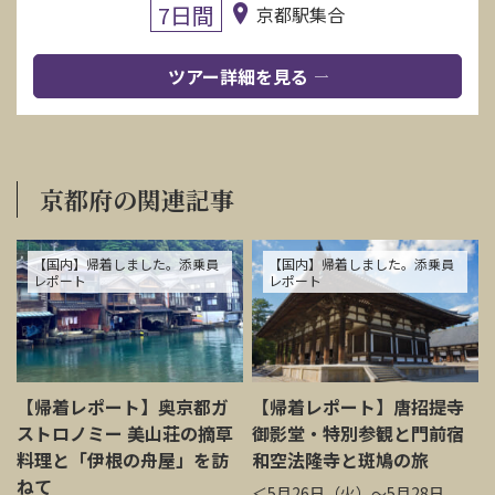
7日間
京都駅集合
ツアー詳細を見る
京都府の関連記事
【国内】帰着しました。添乗員
【国内】帰着しました。添乗員
レポート
レポート
【帰着レポート】奥京都ガ
【帰着レポート】唐招提寺
ストロノミー 美山荘の摘草
御影堂・特別参観と門前宿
料理と「伊根の舟屋」を訪
和空法隆寺と斑鳩の旅
ねて
＜5月26日（火）～5月28日