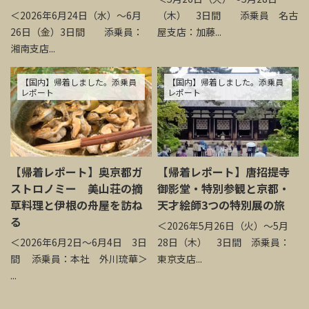
＜2026年6月24日（水）～6月
（木） 3日間 添乗員 名古
26日（金）3日間 添乗員：
屋支店：加藤...
湘南支店...
【国内】帰着しました。添乗員
【国内】帰着しました。添乗員
レポート
レポート
【帰着レポート】奥京都ガ
【帰着レポート】唐招提寺
ストロノミー 美山荘の摘
御影堂・特別参観と京都・
草料理と伊根の舟屋を訪ね
天才絵師3つの特別展の旅
る
＜2026年5月26日（火）～5月
＜2026年6月2日～6月4日 3日
28日（木） 3日間 添乗員：
間 添乗員：本社 外川琉華＞
東京支店...
...