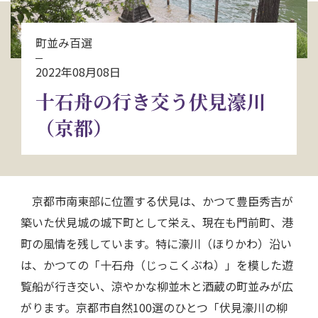
お問い合わせ
町並み百選
資料請求
2022年08月08日
十石舟の行き交う伏見濠川
電話にてお問い合わせ
（京都）
検索
京都市南東部に位置する伏見は、かつて豊臣秀吉が
築いた伏見城の城下町として栄え、現在も門前町、港
町の風情を残しています。特に濠川（ほりかわ）沿い
は、かつての「十石舟（じっこくぶね）」を模した遊
覧船が行き交い、涼やかな柳並木と酒蔵の町並みが広
がります。京都市自然100選のひとつ「伏見濠川の柳