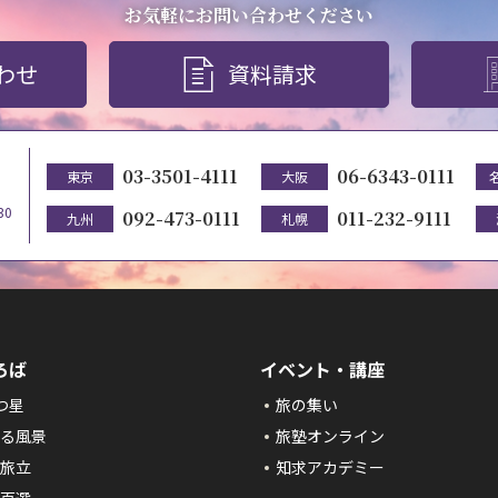
お気軽にお問い合わせください
わせ
資料請求
03-3501-4111
06-6343-0111
東京
大阪
30
092-473-0111
011-232-9111
九州
札幌
ろば
イベント・講座
つ星
旅の集い
る風景
旅塾オンライン
旅立
知求アカデミー