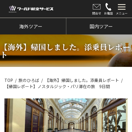
問合せ
お電話
メニュー
海外ツアー
海外ツアー
国内ツアー
国内ツアー
【海外】帰国しました。添乗員レポー
クルーズツアー
ト
ツアー催行状況
旅のひろば
TOP
旅のひろば
【海外】帰国しました。添乗員レポート
【帰国レポート】ノスタルジック・パリ滞在の旅 9日間
イベント
新着情報
会社情報