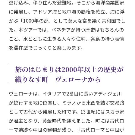
逃げ込み、移り住んだ避難地。そこから海洋商業国家
に発展し、アドリア海と地中海の覇権を確立、海に浮
かぶ「1000年の都」として莫大な富を築く共和国でし
た。本ツアーでは、ベネチアが持つ歴史はもちろんの
こと、水とともに生きる人々や住宅、各島の持つ表情
を滞在型でじっくりと楽しみます。
旅のはじまりは2000年以上の歴史が
織りなす町 ヴェローナから
ヴェローナは、イタリアで2番目に長いアディジェ川
が蛇行する地に位置し、ミラノから東西を結ぶ交易路
として古代から発展した町です。13世紀にはスカラ家
が君主となり、黄金時代を迎えました。町には古代ロ
ーマ遺跡や中世の建物が残り、「古代ローマと中世が