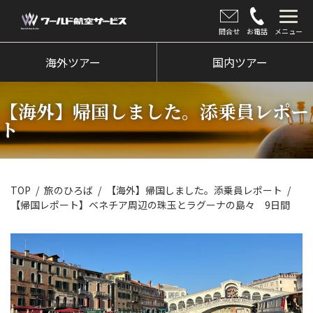
問合せ
お電話
メニュー
海外ツアー
海外ツアー
国内ツアー
国内ツアー
【海外】帰国しました。添乗員レポー
クルーズツアー
ト
ツアー催行状況
旅のひろば
TOP
旅のひろば
【海外】帰国しました。添乗員レポート
【帰国レポート】ベネチア周辺の珠玉とラグーナの島々 9日間
イベント
新着情報
会社情報