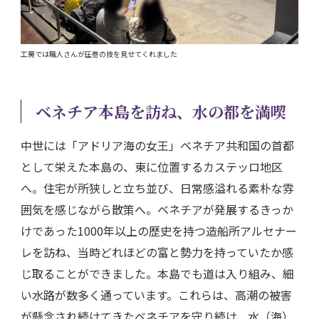
工房では職人さんが圧巻の技を見せてくれました
ベネチア本島を訪ね、水の都を満喫
中世には「アドリア海の女王」ベネチア共和国の首都
として栄えた本島の、東に位置するカステッロ地区
へ。住宅が所狭しと立ち並び、日常感溢れる素朴な雰
囲気を感じながら散策へ。ベネチアが発展するきっか
けであった1000年以上の歴史を持つ造船所アルセナー
レを訪ね、当時どれほどの富と勢力を持っていたか感
じ取ることができました。本島でも道は入り組み、細
い水路が数多く通っています。これらは、高潮の被害
が懸念され続けてきたベネチアを守り続け、水（海）