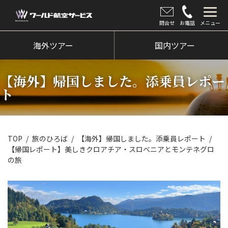
問合せ
お電話
メニュー
海外ツアー
海外ツアー
国内ツアー
国内ツアー
【海外】帰国しました。添乗員レポー
クルーズツアー
ト
ツアー催行状況
旅のひろば
TOP
旅のひろば
【海外】帰国しました。添乗員レポート
【帰国レポート】美しきクロアチア・スロべニアとモンテネグロ
イベント
の旅
新着情報
会社情報