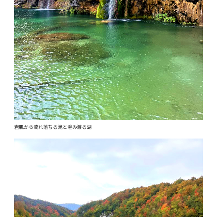
岩肌から流れ落ちる滝と澄み渡る湖