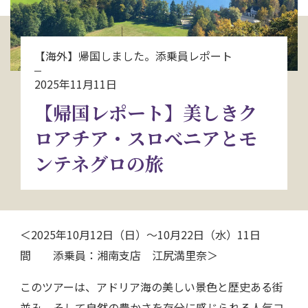
お問い合わせ
【海外】帰国しました。添乗員レポート
資料請求
2025年11月11日
【帰国レポート】美しきク
電話にてお問い合わせ
ロアチア・スロべニアとモ
ンテネグロの旅
検索
＜2025年10月12日（日）～10月22日（水）11日
間 添乗員：湘南支店 江尻満里奈＞
このツアーは、アドリア海の美しい景色と歴史ある街
並み、そして自然の豊かさを存分に感じられる人気コ