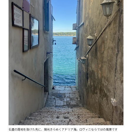
石畳の路地を抜けた先に、陽光きらめくアドリア海。ロヴィニならではの風景です