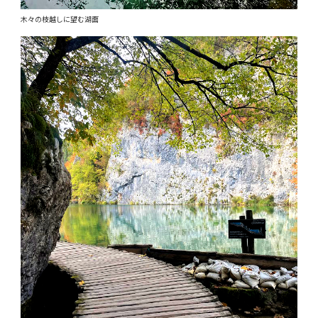
木々の枝越しに望む湖面