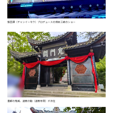
張芸謀（チャンイーモウ）プロデュースの帰来三峡のショー
豊都の鬼城、道教の勧（道教寺院）が点在