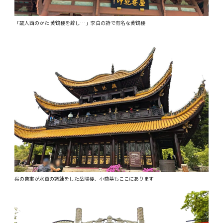
「故人西のかた 黄鶴楼を辞し…」李白の詩で有名な黄鶴楼
呉の魯粛が水軍の調練をした岳陽楼、小喬墓もここにあります