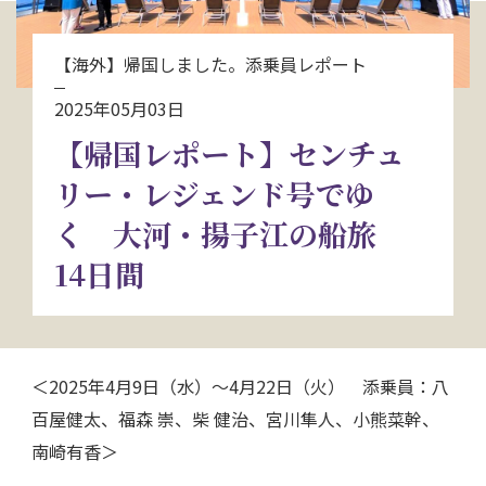
お問い合わせ
【海外】帰国しました。添乗員レポート
資料請求
2025年05月03日
【帰国レポート】センチュ
電話にてお問い合わせ
リー・レジェンド号でゆ
く 大河・揚子江の船旅
14日間
検索
＜2025年4月9日（水）～4月22日（火） 添乗員：八
百屋健太、福森 崇、柴 健治、宮川隼人、小熊菜幹、
南崎有香＞