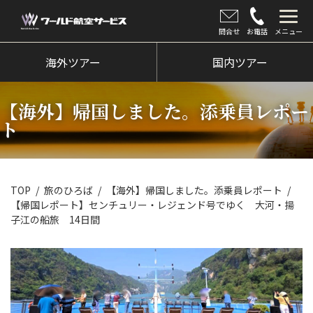
問合せ
お電話
メニュー
海外ツアー
海外ツアー
国内ツアー
国内ツアー
【海外】帰国しました。添乗員レポー
クルーズツアー
ト
ツアー催行状況
旅のひろば
TOP
旅のひろば
【海外】帰国しました。添乗員レポート
【帰国レポート】センチュリー・レジェンド号でゆく 大河・揚
イベント
子江の船旅 14日間
新着情報
会社情報