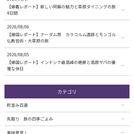
【帰着レポート】新しい阿蘇の魅力と草原ダイニングの旅
4日間
2026/08/06
【帰国レポート】ナーダム祭 カラコルム遺跡とモンゴル
仏教芸術・大草原の旅
2026/08/05
【帰国レポート】インドシナ最高峰の絶景と高原サパの優
雅な休日
カテゴリ
町並み百選
先取り 旅の四季ごよみ
美味発見！