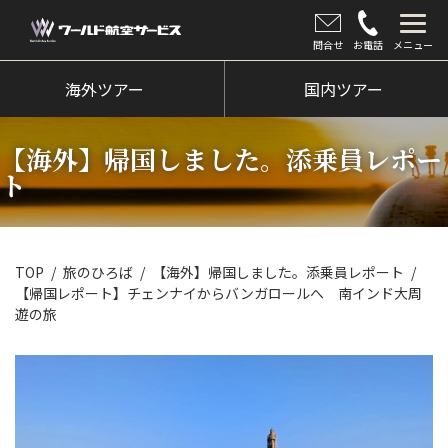
問合せ
お電話
メニュー
海外ツアー
海外ツアー
国内ツアー
国内ツアー
【海外】帰国しました。添乗員レポー
クルーズツアー
ト
ツアー催行状況
旅のひろば
TOP
旅のひろば
【海外】帰国しました。添乗員レポート
【帰国レポート】チェンナイからバンガロールへ 南インド大周
イベント
遊の旅
新着情報
会社情報