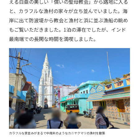
える白亜の美しい「償いの聖母教会」から路地に入る
と、カラフルな漁村の家々が立ち並んでいました。海
岸に出て防波堤から教会と漁村と浜に並ぶ漁船の眺め
もご覧いただきました。1泊の滞在でしたが、インド
最南端での長閑な時間を満喫しました。
カラフルな家並みがまるで中南米のようなカニヤクマリの漁村を散策