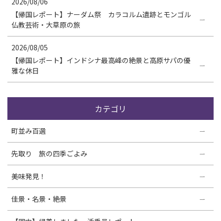
2026/08/06
【帰国レポート】ナーダム祭 カラコルム遺跡とモンゴル
仏教芸術・大草原の旅
2026/08/05
【帰国レポート】インドシナ最高峰の絶景と高原サパの優
雅な休日
カテゴリ
町並み百選
先取り 旅の四季ごよみ
美味発見！
佳景・名景・絶景