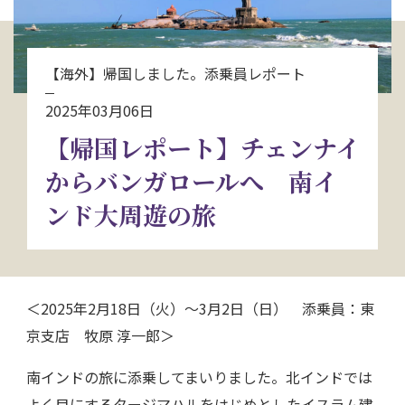
お問い合わせ
【海外】帰国しました。添乗員レポート
資料請求
2025年03月06日
【帰国レポート】チェンナイ
電話にてお問い合わせ
からバンガロールへ 南イ
ンド大周遊の旅
検索
＜2025年2月18日（火）～3月2日（日） 添乗員：東
京支店 牧原 淳一郎＞
南インドの旅に添乗してまいりました。北インドでは
よく目にするタージマハルをはじめとしたイスラム建