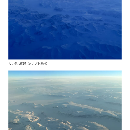
カナダ北東部（ヌナブト準州）