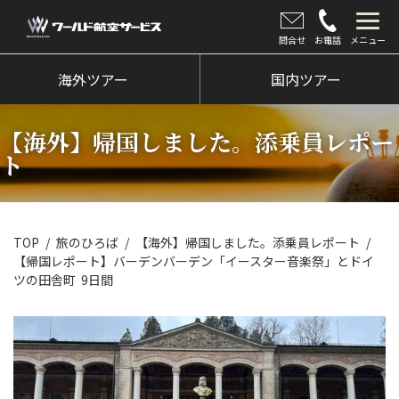
問合せ
お電話
メニュー
海外ツアー
海外ツアー
国内ツアー
国内ツアー
【海外】帰国しました。添乗員レポー
クルーズツアー
ト
ツアー催行状況
旅のひろば
TOP
旅のひろば
【海外】帰国しました。添乗員レポート
【帰国レポート】バーデンバーデン「イースター音楽祭」とドイ
イベント
ツの田舎町 9日間
新着情報
会社情報