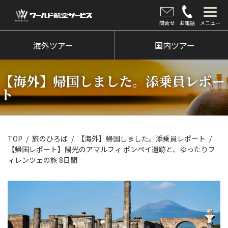
問合せ
お電話
メニュー
海外ツアー
海外ツアー
国内ツアー
国内ツアー
【海外】帰国しました。添乗員レポー
クルーズツアー
ト
ツアー催行状況
旅のひろば
TOP
旅のひろば
【海外】帰国しました。添乗員レポート
【帰国レポート】陽光のアマルフィ ポンペイ遺跡と、ゆったりフ
イベント
ィレンツェの旅 8日間
新着情報
会社情報