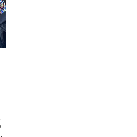
え
観
シ