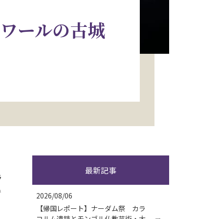
ロワールの古城
最新記事
ラ
で
2026/08/06
【帰国レポート】ナーダム祭 カラ
コルム遺跡とモンゴル仏教芸術・大