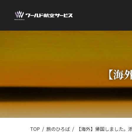
【海
TOP
旅のひろば
【海外】帰国しました。