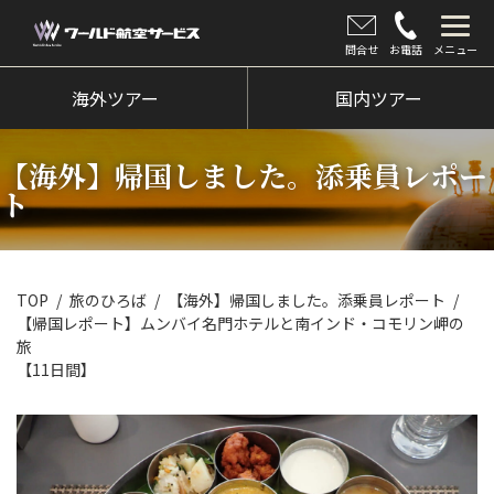
問合せ
お電話
メニュー
海外ツアー
海外ツアー
国内ツアー
国内ツアー
【海外】帰国しました。添乗員レポー
クルーズツアー
ト
ツアー催行状況
旅のひろば
TOP
旅のひろば
【海外】帰国しました。添乗員レポート
【帰国レポート】ムンバイ名門ホテルと南インド・コモリン岬の
イベント
旅
【11日間】
新着情報
会社情報