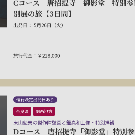
Cコース 唐招提寺「御影堂」特別参
別展の旅【3日間】
出発日： 5月26日（火）
旅行代金：￥218,000
催行決定出発日あり
奈良県
関西地方
東山魁夷の傑作障壁画と鑑真和上像・特別拝観
Dコース 唐招提寺「御影堂」特別