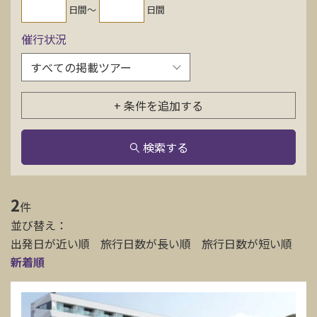
日間〜
日間
お問い合わせ
催行状況
資料請求
+ 条件を追加する
電話にてお問い合わせ
検索する
検索
2
件
並び替え：
出発日が近い順
旅行日数が長い順
旅行日数が短い順
新着順