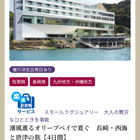
催行決定出発日あり
佐賀県
長崎県
九州地方・沖縄地方
スモールラグジュアリー 大人の贅沢
なひとときを堪能
潮風薫るオリーブベイで寛ぐ 長崎・西海
と唐津の旅【4日間】