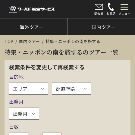
問合せ
お電話
メニュー
海外ツアー
海外ツアー
国内ツアー
国内ツアー
TOP
国内ツアー
特集・ニッポンの南を旅する
クルーズツアー
特集・ニッポンの南を旅するのツアー一覧
ツアー催行状況
検索条件を変更して再検索する
目的地
旅のひろば
イベント
出発月
新着情報
会社情報
日数