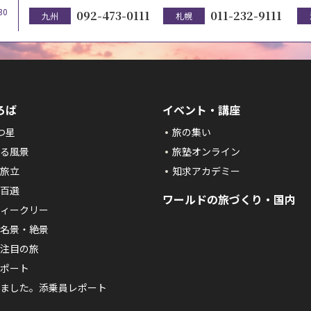
30
092-473-0111
011-232-9111
九州
札幌
ろば
イベント・講座
つ星
旅の集い
る風景
旅塾オンライン
旅立
知求アカデミー
百選
ワールドの旅づくり・国内
ィークリー
名景・絶景
注目の旅
ポート
ました。添乗員レポート