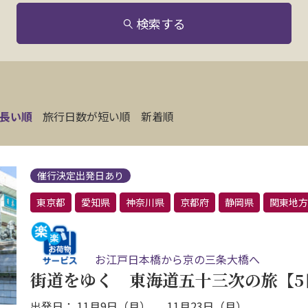
検索する
長い順
旅行日数が短い順
新着順
催行決定出発日あり
東京都
愛知県
神奈川県
京都府
静岡県
関東地方
お江戸日本橋から京の三条大橋へ
街道をゆく 東海道五十三次の旅【5
出発日： 11月9日（月） 、 11月23日（月）