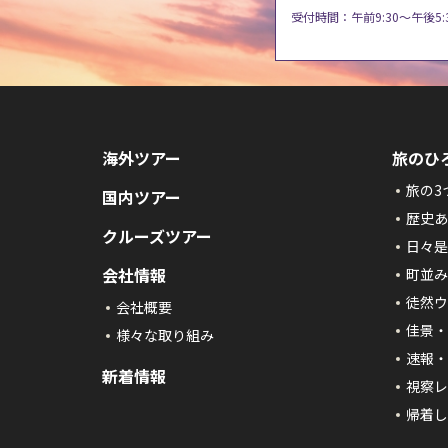
受付時間：午前9:30～午後5:
海外ツアー
旅のひ
旅の3
国内ツアー
歴史あ
クルーズツアー
日々是
会社情報
町並み
徒然ウ
会社概要
佳景・
様々な取り組み
速報・
新着情報
視察レ
帰着し