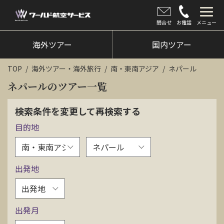
問合せ
お電話
メニュー
海外ツアー
海外ツアー
国内ツアー
国内ツアー
TOP
海外ツアー・海外旅行
南・東南アジア
ネパール
クルーズツアー
ネパールのツアー一覧
ツアー催行状況
検索条件を変更して再検索する
目的地
旅のひろば
イベント
出発地
新着情報
会社情報
出発月