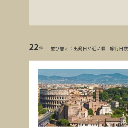
22
件
並び替え：
出発日が近い順
旅行日数