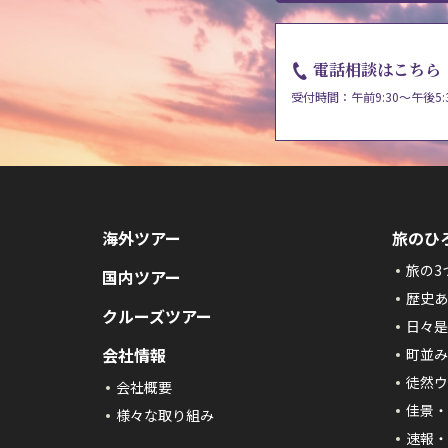
電話相談はこちら
受付時間：午前9:30～午後5:
海外ツアー
旅のひ
旅の3
国内ツアー
歴史あ
クルーズツアー
日々是
会社情報
町並み
徒然ウ
会社概要
佳景・
様々な取り組み
速報・