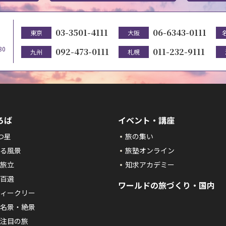
03-3501-4111
06-6343-0111
東京
大阪
30
092-473-0111
011-232-9111
九州
札幌
ろば
イベント・講座
つ星
旅の集い
る風景
旅塾オンライン
旅立
知求アカデミー
百選
ワールドの旅づくり・国内
ィークリー
名景・絶景
注目の旅