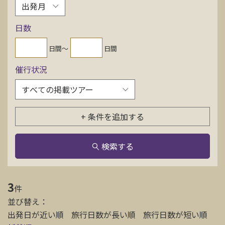
お問い合わせ
日数
資料請求
日間〜
日間
催行状況
電話にてお問い合わせ
+ 条件を追加する
検索
検索する
3
件
並び替え：
出発日が近い順
旅行日数が長い順
旅行日数が短い順