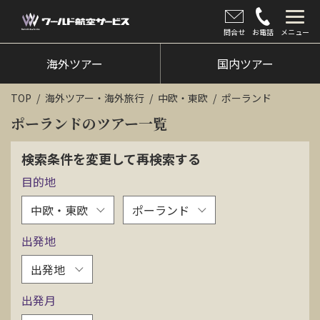
問合せ
お電話
メニュー
海外ツアー
海外ツアー
国内ツアー
国内ツアー
TOP
海外ツアー・海外旅行
中欧・東欧
ポーランド
クルーズツアー
ポーランドのツアー一覧
ツアー催行状況
検索条件を変更して再検索する
目的地
旅のひろば
イベント
出発地
新着情報
会社情報
出発月