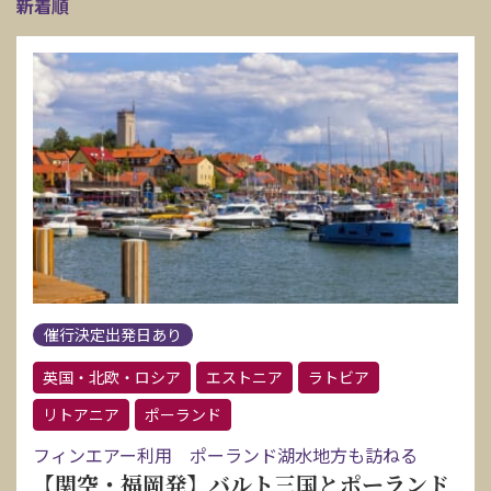
新着順
催行決定出発日あり
英国・北欧・ロシア
エストニア
ラトビア
リトアニア
ポーランド
フィンエアー利用 ポーランド湖水地方も訪ねる
【関空・福岡発】バルト三国とポーランド