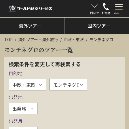
問合せ
お電話
メニュー
海外ツアー
海外ツアー
国内ツアー
国内ツアー
TOP
海外ツアー・海外旅行
中欧・東欧
モンテネグロ
クルーズツアー
モンテネグロのツアー一覧
ツアー催行状況
検索条件を変更して再検索する
目的地
旅のひろば
イベント
出発地
新着情報
会社情報
出発月