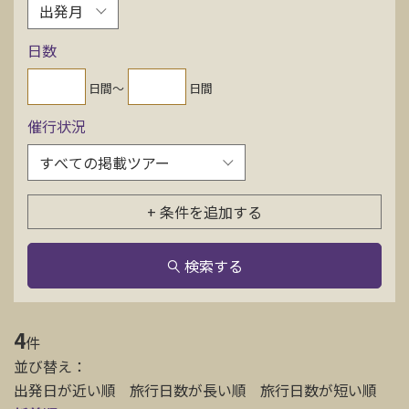
お問い合わせ
日数
資料請求
日間〜
日間
催行状況
電話にてお問い合わせ
+ 条件を追加する
検索
検索する
4
件
並び替え：
出発日が近い順
旅行日数が長い順
旅行日数が短い順