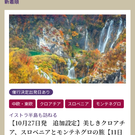
新着順
催行決定出発日あり
中欧・東欧
クロアチア
スロベニア
モンテネグロ
イストラ半島も訪ねる
【10月27日発 追加設定】美しきクロアチ
ア、スロベニアとモンテネグロの旅【11日