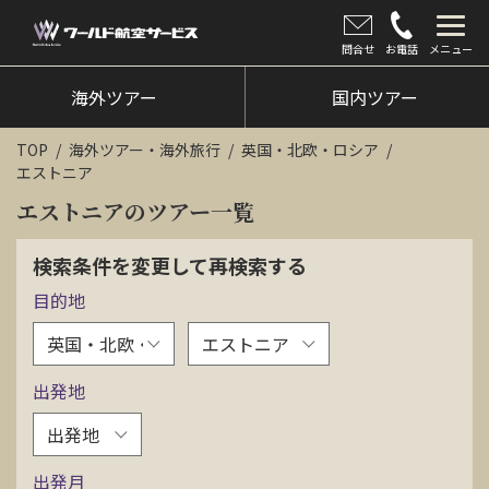
問合せ
お電話
メニュー
海外ツアー
海外ツアー
国内ツアー
国内ツアー
TOP
海外ツアー・海外旅行
英国・北欧・ロシア
エストニア
クルーズツアー
エストニアのツアー一覧
ツアー催行状況
検索条件を変更して再検索する
旅のひろば
目的地
イベント
新着情報
出発地
会社情報
出発月