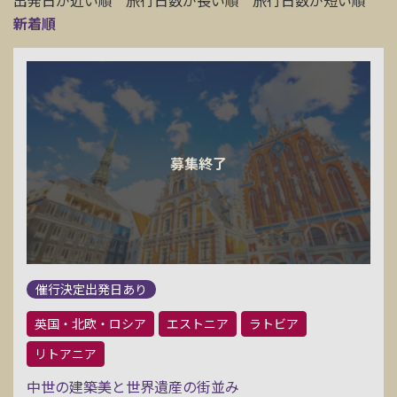
出発日が近い順
旅行日数が長い順
旅行日数が短い順
新着順
催行決定出発日あり
英国・北欧・ロシア
エストニア
ラトビア
リトアニア
中世の建築美と世界遺産の街並み