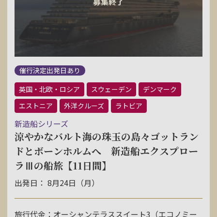
催行決定出発日あり
英国・北欧・ロシア
スウェーデン
デンマーク
エストニア
外洋クルーズ
ラトビア
新造船シリーズ
涼やかなバルト海の珠玉の島々ゴットラン
ドとボーンホルムへ 新造船エクスプロー
ラⅢの船旅【11日間】
出発日： 8月24日（月）
旅行代金：オーシャンテラススイート3（エコノミー