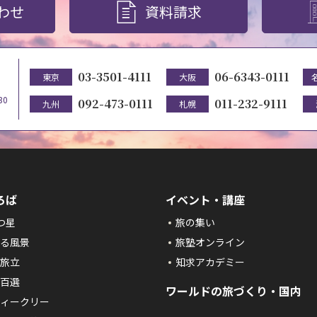
わせ
資料請求
03-3501-4111
06-6343-0111
東京
大阪
30
092-473-0111
011-232-9111
九州
札幌
ろば
イベント・講座
つ星
旅の集い
る風景
旅塾オンライン
旅立
知求アカデミー
百選
ワールドの旅づくり・国内
ィークリー