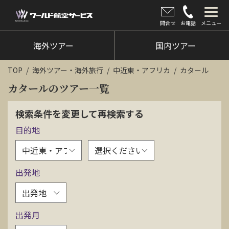
問合せ
お電話
メニュー
海外ツアー
海外ツアー
国内ツアー
国内ツアー
TOP
海外ツアー・海外旅行
中近東・アフリカ
カタール
クルーズツアー
カタールのツアー一覧
ツアー催行状況
検索条件を変更して再検索する
目的地
旅のひろば
イベント
出発地
新着情報
会社情報
出発月