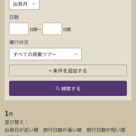
お問い合わせ
日数
資料請求
日間〜
日間
催行状況
電話にてお問い合わせ
+ 条件を追加する
検索
検索する
1
件
並び替え：
出発日が近い順
旅行日数が長い順
旅行日数が短い順