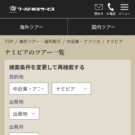
問合せ
お電話
メニュー
海外ツアー
海外ツアー
国内ツアー
国内ツアー
TOP
海外ツアー・海外旅行
中近東・アフリカ
ナミビア
クルーズツアー
ナミビアのツアー一覧
ツアー催行状況
検索条件を変更して再検索する
目的地
旅のひろば
イベント
出発地
新着情報
会社情報
出発月