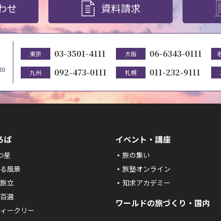
わせ
資料請求
03-3501-4111
06-6343-0111
東京
大阪
30
092-473-0111
011-232-9111
九州
札幌
ろば
イベント・講座
つ星
旅の集い
る風景
旅塾オンライン
旅立
知求アカデミー
百選
ワールドの旅づくり・国内
ィークリー